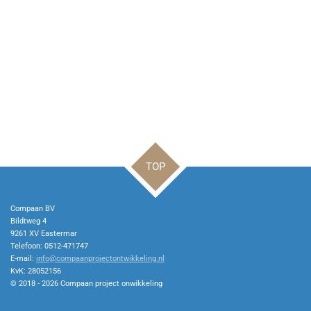
TOP
Compaan BV
Bildtweg 4
9261 XV Eastermar
Telefoon: 0512-471747
E-mail:
info@compaanprojectontwikkeling.nl
KvK: 28052156
© 2018 - 2026 Compaan project onwikkeling